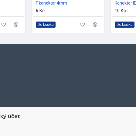
F konektor 4mm
6 Kč
10 Kč
Do košíku
Do košíku
ký účet