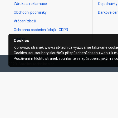
Záruka a reklamace
Objednávky
Obchodní podmínky
Dárkové cert
Vrácení zboží
Ochranna osobních údajů - GDPR
Kontakt
Cookies
K provozu stránek www.sat-tech.cz využíváme takzvané cooki
Cookies jsou soubory sloužící k přizpůsobení obsahu webu, k mě
Používáním těchto stránek souhlasíte se způsobem, jakým s c
2020, Satelitní technika s.r.o.