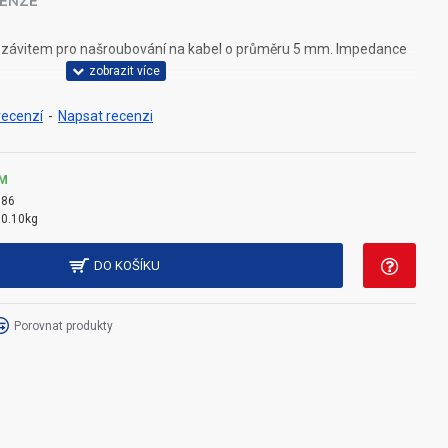
ENZE
m závitem pro našroubování na kabel o průměru 5 mm. Impedance
recenzí
-
Napsat recenzi
M
186
0.10kg
DO KOŠÍKU
Porovnat produkty