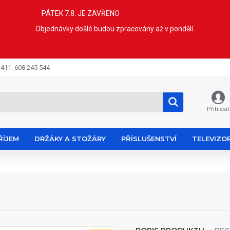
PÁTEK 7.8. JE ZAVŘENO
Objednávky došlé budou zpracovány až v pondělí
 411. 608 245 544
Přihlásit
ŘÍJEM
DRŽÁKY A STOŽÁRY
PŘÍSLUŠENSTVÍ
TELEVIZO