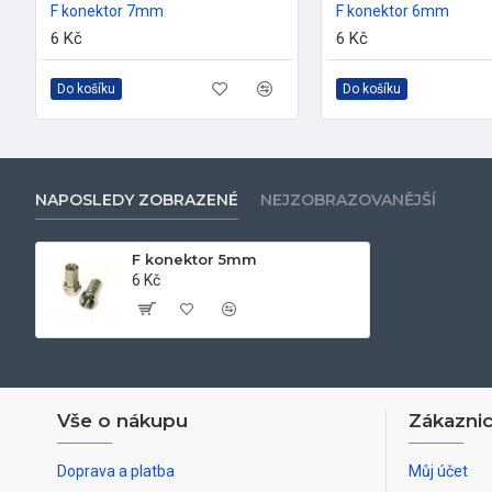
F konektor 7mm
F konektor 6mm
6 Kč
6 Kč
Do košíku
Do košíku
NAPOSLEDY ZOBRAZENÉ
NEJZOBRAZOVANĚJŠÍ
F konektor 5mm
6 Kč
Vše o nákupu
Zákaznic
Doprava a platba
Můj účet