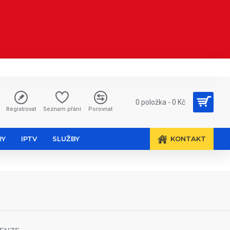
0 položka - 0 Kč
Registrovat
Seznam přání
Porovnat
RY
IPTV
SLUŽBY
KONTAKT