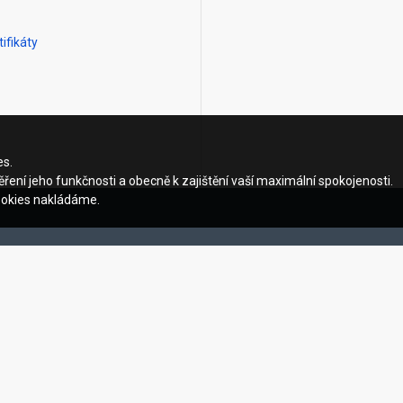
ifikáty
es.
ření jeho funkčnosti a obecně k zajištění vaší maximální spokojenosti.
ookies nakládáme.