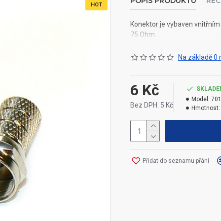
POPIS PRODUKTU
REC
HOT
Konektor je vybaven vnitřní
75 Ohm.
Na základě 0 
6 Kč
SKLADE
Model:
70
Bez DPH: 5 Kč
Hmotnost:
Přidat do seznamu přání