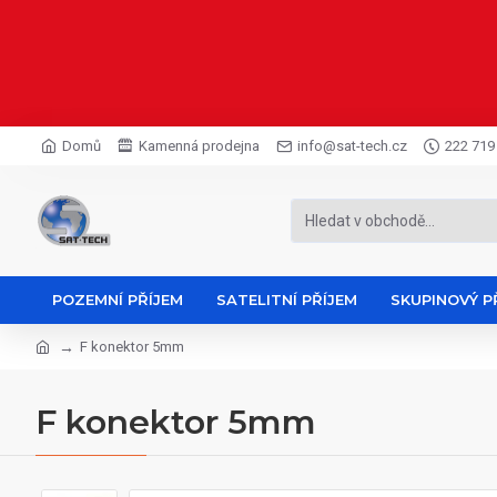
Domů
Kamenná prodejna
info@sat-tech.cz
222 719
POZEMNÍ PŘÍJEM
SATELITNÍ PŘÍJEM
SKUPINOVÝ P
F konektor 5mm
F konektor 5mm