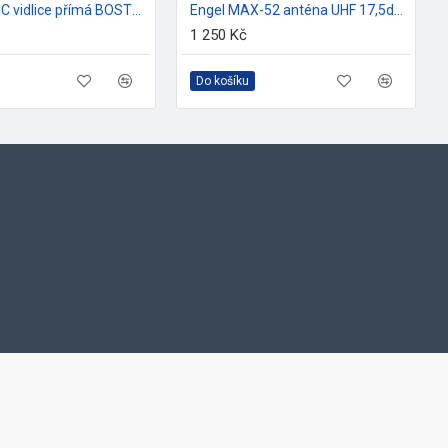
Konektor IEC vidlice přímá BOSTON
Engel MAX-52 anténa UHF 17,5dB s filtrem 5G
1 250 Kč
Do košíku