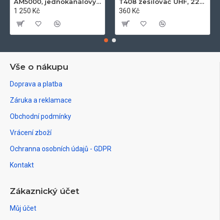
AM5000, jednokanálový zesilovač UHF k21-k60, 50dB, 122dB
T408 zesilovač UHF, 22dB
1 250 Kč
360 Kč
Vše o nákupu
Doprava a platba
Záruka a reklamace
Obchodní podmínky
Vrácení zboží
Ochranna osobních údajů - GDPR
Kontakt
Zákaznický účet
Můj účet