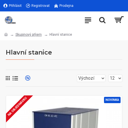
Přihlásit
Registrovat
Prodejna
Skupinový příjem
Hlavní stanice
Hlavní stanice
NA OBJEDNÁVKU
NOVINKA