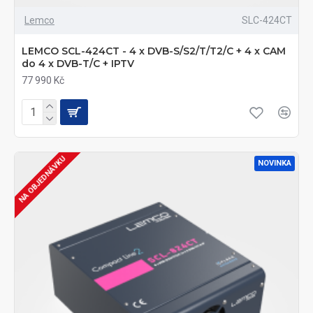
Lemco
SLC-424CT
LEMCO SCL-424CT - 4 x DVB-S/S2/T/T2/C + 4 x CAM
do 4 x DVB-T/C + IPTV
77 990 Kč
NA OBJEDNÁVKU
NOVINKA