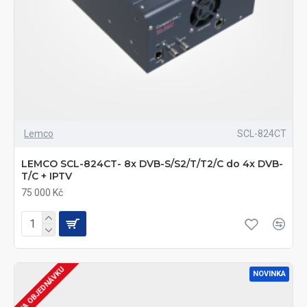
Lemco
SCL-824CT
LEMCO SCL-824CT- 8x DVB-S/S2/T/T2/C do 4x DVB-
T/C + IPTV
75 000 Kč
NA OBJEDNÁVKU
NOVINKA