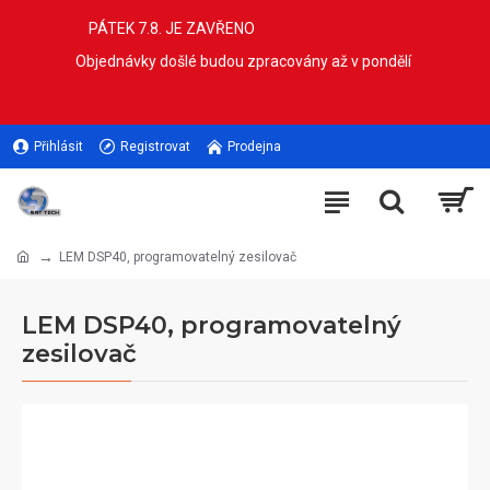
PÁTEK 7.8. JE ZAVŘENO
Objednávky došlé budou zpracovány až v pondělí
Přihlásit
Registrovat
Prodejna
LEM DSP40, programovatelný zesilovač
LEM DSP40, programovatelný
zesilovač