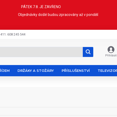
PÁTEK 7.8. JE ZAVŘENO
Objednávky došlé budou zpracovány až v pondělí
 411. 608 245 544
Přihlásit
ŘÍJEM
DRŽÁKY A STOŽÁRY
PŘÍSLUŠENSTVÍ
TELEVIZO