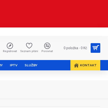
0 položka - 0 Kč
Registrovat
Seznam přání
Porovnat
RY
IPTV
SLUŽBY
KONTAKT