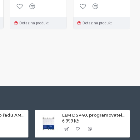
Dotaz na produkt
Dotaz na produkt
Napájecí zdroj pro řadu AM60xx, 24V, 2.1A
LEM DSP40, programovatelný zesilovač
6 999 Kč