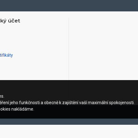
ký účet
ifikáty
es.
ření jeho funkčnosti a obecně k zajištění vaší maximální spokojenosti.
ookies nakládáme.