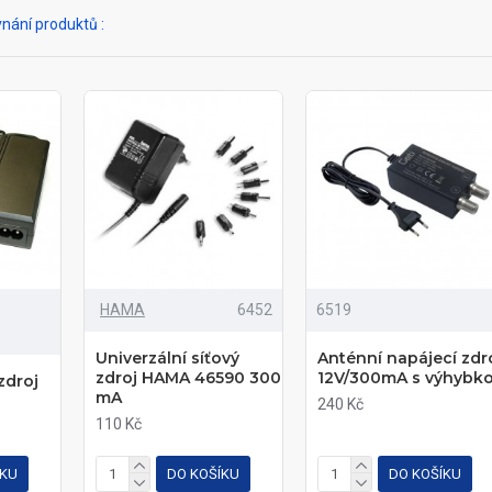
nání produktů :
HAMA
6452
6519
Univerzální síťový
Anténní napájecí zdr
zdroj HAMA 46590 300
12V/300mA s výhybk
zdroj
mA
240 Kč
110 Kč
ÍKU
DO KOŠÍKU
DO KOŠÍKU