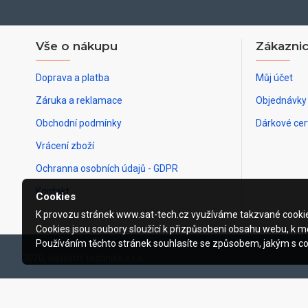
Vše o nákupu
Zákaznic
Doprava a platba
Můj účet
Záruka a reklamace
Objednávky
Obchodní podmínky
Dárkové cert
Vrácení zboží
Ochranna osobních údajů - GDPR
Kontakt
Cookies
K provozu stránek www.sat-tech.cz využíváme takzvané cooki
Cookies jsou soubory sloužící k přizpůsobení obsahu webu, k mě
Používáním těchto stránek souhlasíte se způsobem, jakým s c
2020, Satelitní technika s.r.o.