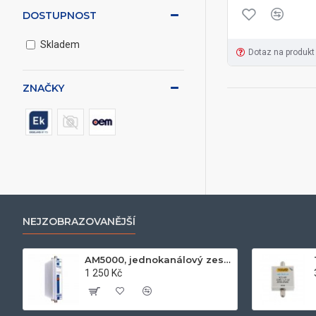
DOSTUPNOST
Skladem
Dotaz na produkt
ZNAČKY
NEJZOBRAZOVANĚJŠÍ
AM5000, jednokanálový zesilovač UHF k21-k60, 50dB, 122dB
1 250 Kč