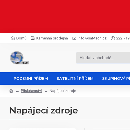
Domů
Kamenná prodejna
info@sat-tech.cz
222 719
POZEMNÍ PŘÍJEM
SATELITNÍ PŘÍJEM
SKUPINOVÝ P
Příslušenství
Napájecí zdroje
Napájecí zdroje