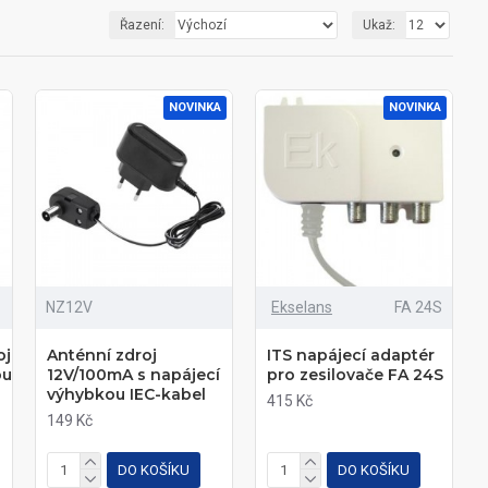
Řazení:
Ukaž:
NOVINKA
NOVINKA
NZ12V
Ekselans
FA 24S
oj
Anténní zdroj
ITS napájecí adaptér
ou
12V/100mA s napájecí
pro zesilovače FA 24S
výhybkou IEC-kabel
415 Kč
149 Kč
DO KOŠÍKU
DO KOŠÍKU