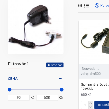
Porov
Filtrování
smazat
Neuvedeno
zdroj-dm500
CENA
Spínaný síťový 
12V/2A
650 Kč
Kč
Kč
DO KOŠ