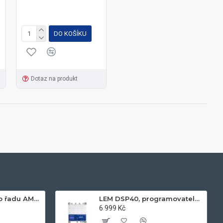
DO KOŠÍKU
Dotaz na produkt
Napájecí zdroj pro řadu AM60xx, 24V, 2.1A
LEM DSP40, programovatelný zesilovač
6 999 Kč