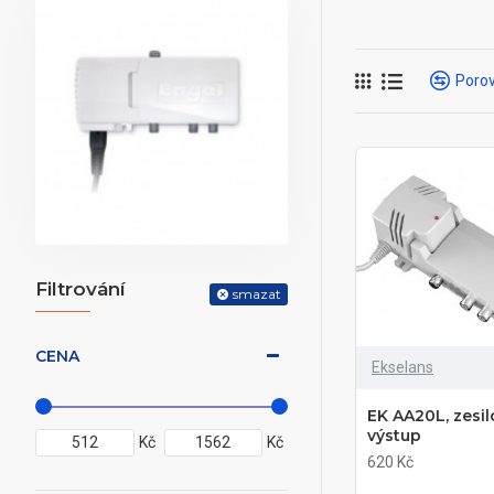
Porov
Filtrování
smazat
CENA
Ekselans
EK AA20L, zesil
výstup
Kč
Kč
620 Kč