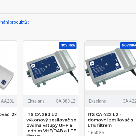
nání produktů :
NOVINKA
NOVINK
AA20L
Ekselans
CA 383 L2
Ekselans
CA 42
ovač, 2x
ITS CA 283 L2
ITS CA 422 L2 -
výkonový zesilovač se
domovní zesilovač s
dvěma vstupy UHF a
LTE filtrem
jedním VHF/DAB a LTE
1 650 Kč