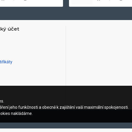
ký účet
ifikáty
es.
ření jeho funkčnosti a obecně k zajištění vaší maximální spokojenosti.
ookies nakládáme.