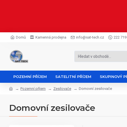
Domů
Kamenná prodejna
info@sat-tech.cz
222 719
POZEMNÍ PŘÍJEM
SATELITNÍ PŘÍJEM
SKUPINOVÝ P
Pozemní příjem
Zesilovače
Domovní zesilovače
Domovní zesilovače