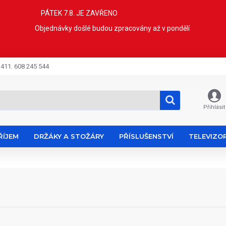
PÁTEK 7.8. JE ZAVŘENO
Objednávky došlé budou zpracovány až v pondělí
 411. 608 245 544
Přihlásit
ŘÍJEM
DRŽÁKY A STOŽÁRY
PŘÍSLUŠENSTVÍ
TELEVIZO