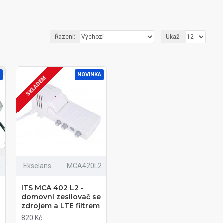
Řazení:
Ukaž:
A
NOVINKA
SKLADEM
2
Ekselans
MCA420L2
ITS MCA 402 L2 -
domovní zesilovač se
zdrojem a LTE filtrem
820 Kč