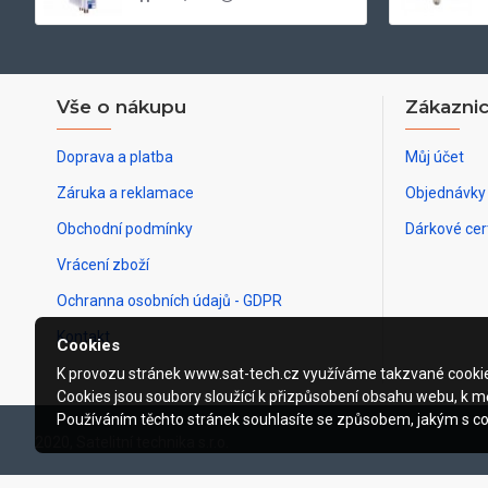
Vše o nákupu
Zákaznic
Doprava a platba
Můj účet
Záruka a reklamace
Objednávky
Obchodní podmínky
Dárkové cert
Vrácení zboží
Ochranna osobních údajů - GDPR
Kontakt
Cookies
K provozu stránek www.sat-tech.cz využíváme takzvané cooki
Cookies jsou soubory sloužící k přizpůsobení obsahu webu, k mě
Používáním těchto stránek souhlasíte se způsobem, jakým s c
2020, Satelitní technika s.r.o.