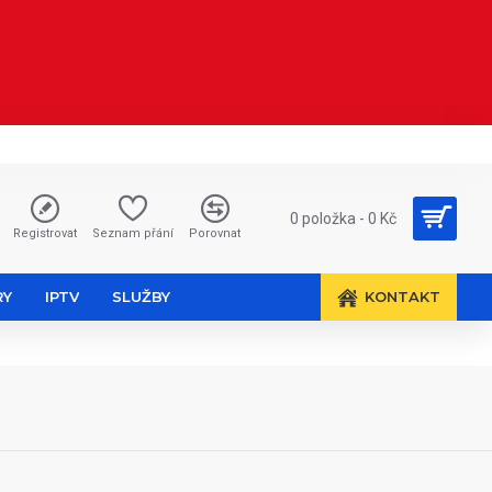
0 položka - 0 Kč
Registrovat
Seznam přání
Porovnat
RY
IPTV
SLUŽBY
KONTAKT