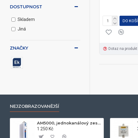
DOSTUPNOST
Skladem
DO KOŠ
Jiná
ZNAČKY
Dotaz na produkt
NEJZOBRAZOVANĚJŠÍ
AM5000, jednokanálový zesilovač UHF k21-k60, 50dB, 122dB
1 250 Kč