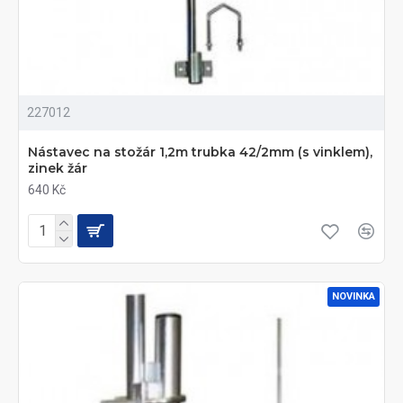
227012
Nástavec na stožár 1,2m trubka 42/2mm (s vinklem),
zinek žár
640 Kč
NOVINKA