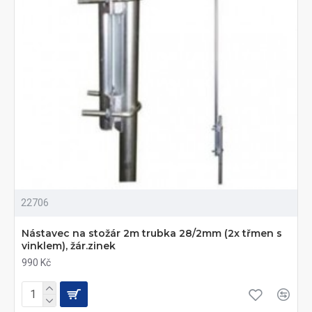
22706
Nástavec na stožár 2m trubka 28/2mm (2x třmen s
vinklem), žár.zinek
990 Kč