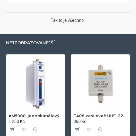
Tak to je všechno..
NEJZOBRAZOVANĚJŠÍ
AM5000, jednokanálový zesilovač UHF k21-k60, 50dB, 122dB
T408 zesilovač UHF, 22dB
1 250 Kč
360 Kč