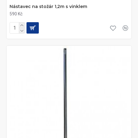
Nástavec na stožár 1,2m s vinklem
590 Kč