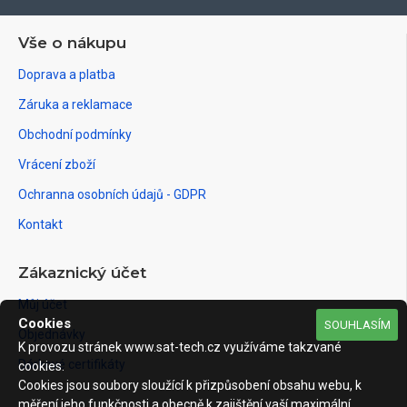
Vše o nákupu
Doprava a platba
Záruka a reklamace
Obchodní podmínky
Vrácení zboží
Ochranna osobních údajů - GDPR
Kontakt
Zákaznický účet
Můj účet
Cookies
SOUHLASÍM
Objednávky
K provozu stránek www.sat-tech.cz využíváme takzvané
Dárkové certifikáty
cookies.
Cookies jsou soubory sloužící k přizpůsobení obsahu webu, k
měření jeho funkčnosti a obecně k zajištění vaší maximální