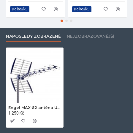
Do košíku
Do košíku
NAPOSLEDY ZOBRAZENÉ
NEJZOBRAZOVANĚJŠÍ
Engel MAX-52 anténa UHF 17,5dB s filtrem 5G
1 250 Kč