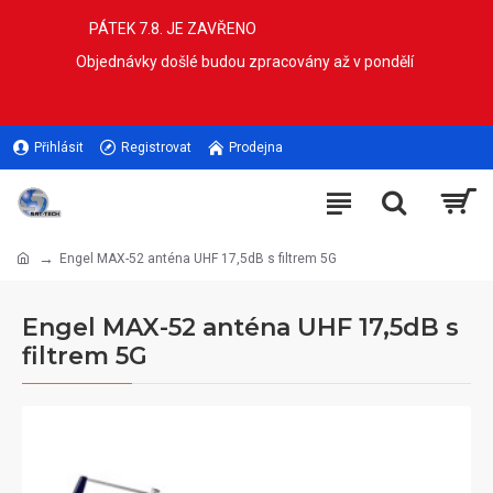
PÁTEK 7.8. JE ZAVŘENO
Objednávky došlé budou zpracovány až v pondělí
Přihlásit
Registrovat
Prodejna
Engel MAX-52 anténa UHF 17,5dB s filtrem 5G
Engel MAX-52 anténa UHF 17,5dB s
filtrem 5G