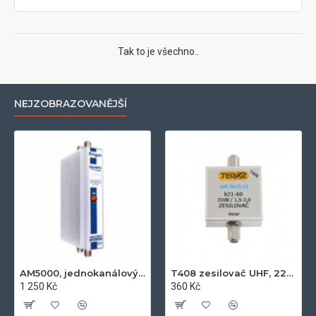
Tak to je všechno..
NEJZOBRAZOVANĚJŠÍ
AM5000, jednokanálový zesilovač UHF k21-k60, 50dB, 122dB
T408 zesilovač UHF, 22dB
1 250 Kč
360 Kč