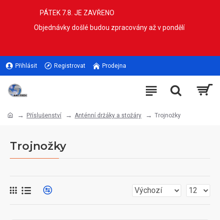
PÁTEK 7.8. JE ZAVŘENO
Objednávky došlé budou zpracovány až v pondělí
Přihlásit
Registrovat
Prodejna
Příslušenství
Anténní držáky a stožáry
Trojnožky
Trojnožky