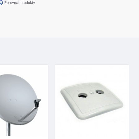
Porovnat produkty
o Elektronického programového průvodce (EPG)
ské OSD menu
amu oblíbených pořadů na USB zařízení
ozličných AVI souborů a prohlížení BMP/PNG/JPG/GIF obrázků
ů MP3
u
1, 1.2, USALS, 13/18V, 0/22kHz
tního stavu pro rychlý start přijímače z pohotovostního stavu
 a nahrávek PIN-em karty
oftware z družice
FTP serveru