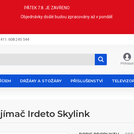
PÁTEK 7.8. JE ZAVŘENO
Objednávky došlé budou zpracovány až v pondělí
 411. 608 245 544
Přihlásit
ŘÍJEM
DRŽÁKY A STOŽÁRY
PŘÍSLUŠENSTVÍ
TELEVIZO
jímač Irdeto Skylink