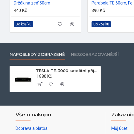
Držák na zeď 50cm
Parabola TE 60cm, Fe
440 Kč
390 Kč
Do košíku
Do košíku
NAPOSLEDY ZOBRAZENÉ
NEJZOBRAZOVANĚJŠÍ
TESLA TE-3000 satelitní přijímač Irdeto Skylink
1 880 Kč
Vše o nákupu
Zákaznic
Doprava a platba
Můj účet