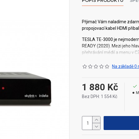
POPIS PRODUKTU
SPE
Přjimač Vám naladíme zdarm
propojovací kabel HDMI přiba
TESLA TE-3000 je nejmodernějš
READY (2020)
. Mezi jeho hla
přehrávání médií a menu v CZ
Na základě 0 
1 880 Kč
M
Hlavní výhody:
Bez DPH: 1 554 Kč
• FastScan instalace a aktua
• Podpora Full HD rozlišení
• Možnost celkově uložit až 4
• Možnost tvorby až 8-mi ob
• Podpora editace seznamu st