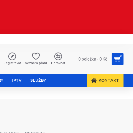
0 položka - 0 Kč
Registrovat
Seznam přání
Porovnat
RY
IPTV
SLUŽBY
KONTAKT