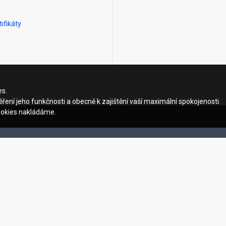
ifikáty
es.
ření jeho funkčnosti a obecně k zajištění vaší maximální spokojenosti.
ookies nakládáme.