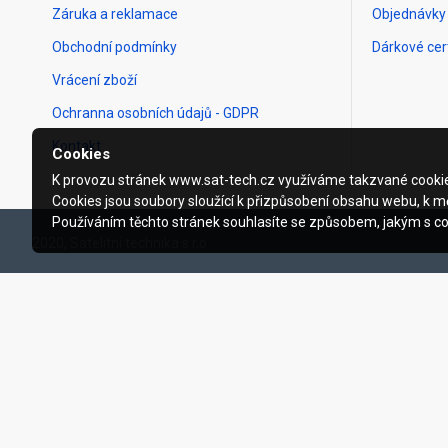
Záruka a reklamace
Objednávky
Obchodní podmínky
Dárkové cert
Vrácení zboží
Ochranna osobních údajů - GDPR
Kontakt
Cookies
K provozu stránek www.sat-tech.cz využíváme takzvané cooki
Cookies jsou soubory sloužící k přizpůsobení obsahu webu, k mě
Používáním těchto stránek souhlasíte se způsobem, jakým s c
2020, Satelitní technika s.r.o.