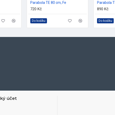
Parabola TE 80 cm, Fe
Parabola 
720 Kč
890 Kč
Do košíku
Do košíku
ký účet