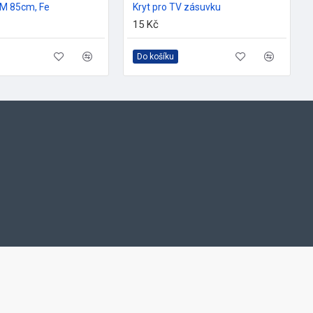
TM 85cm, Fe
Kryt pro TV zásuvku
15 Kč
Do košíku