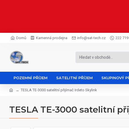
Domů
Kamenná prodejna
info@sat-tech.cz
222 719
POZEMNÍ PŘÍJEM
SATELITNÍ PŘÍJEM
SKUPINOVÝ P
TESLA TE-3000 satelitní přijímač Irdeto Skylink
TESLA TE-3000 satelitní při