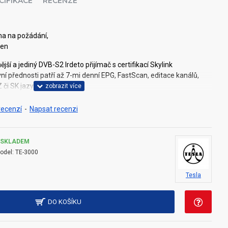
CIFIKACE
RECENZE
a na požádání,
len
í a jediný DVB-S2 Irdeto přijímač s certifikací Skylink
vní přednosti patří až 7-mi denní EPG, FastScan, editace kanálů,
 či SK jazyce.
recenzí
-
Napsat recenzi
SKLADEM
odel:
TE-3000
Tesla
lizace seznamu stanic
 1920x1080p na výstupním HDMI konektoru
000 televizních a rozhlasových stanic
DO KOŠÍKU
líbených seznamů v režimu FastScan aktualizace
anic (oblíbené, přesun, zamknutí, přejmenování a třídění)