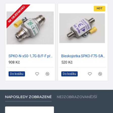
NA OBJEDNÁVKU
HOT
SPKO-N-x50-1,7G-B/F-F přepěťová ochrana BrOK
Bleskojistka SPKO-F75-SAT/TV-B/F-F, přepěťová ochrana BrOK
908 Kč
520 Kč
Do košíku
Do košíku
NAPOSLEDY ZOBRAZENÉ
NEJZOBRAZOVANĚJŠÍ