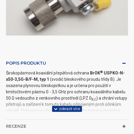
POPIS PRODUKTU
®
Širokopásmová koaxiální přepěťová ochrana
BrOK
USPKO-N-
x50-3,5G-B/F-M, typ
1
(svodič bleskového proudu třídy B). Je
osazena plynovou bleskojistkou a je určena pro použití v
kmitočtovém pásmu 0 - 3,5 GHz pro ochranu koaxiálního kabelu
50 Ω vedoucího z venkovního prostředí (LPZ 0
) a chrání vstupy
B,
C
přístrojů a zařízení k tomuto kabelu připojeným proti účinkům
přepětí. Ochrana se připojuje mezi koaxiální kabel a chráněný
vstup jako průchozí kabelová spojka s konektory typu N/F-M.
RECENZE