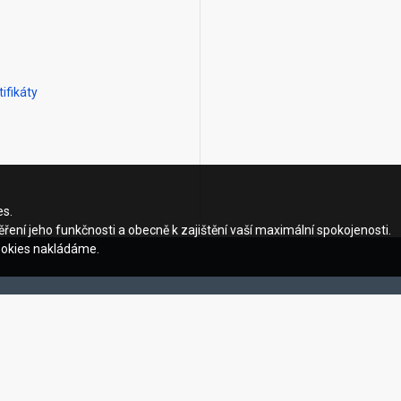
ifikáty
es.
ření jeho funkčnosti a obecně k zajištění vaší maximální spokojenosti.
ookies nakládáme.