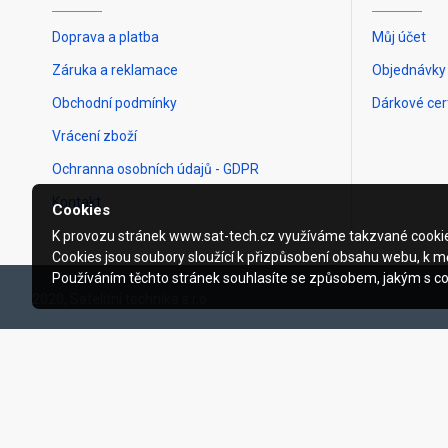
Doprava a platba
Můj účet
Záruka a reklamace
Objednávky
Obchodní podmínky
Dárkové cert
Vrácení zboží
Ochranna osobních údajů - GDPR
Kontakt
Cookies
K provozu stránek www.sat-tech.cz využíváme takzvané cooki
Cookies jsou soubory sloužící k přizpůsobení obsahu webu, k mě
Používáním těchto stránek souhlasíte se způsobem, jakým s c
2020, Satelitní technika s.r.o.