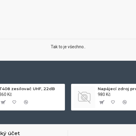
Tak to je všechno..
T408 zesilovač UHF, 22dB
360 Kč
980 Kč
ký účet