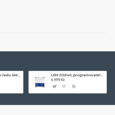
Napájecí zdroj pro řadu AM60xx, 24V, 2.1A
LEM DSP40, programovatelný zesilovač
6 999 Kč