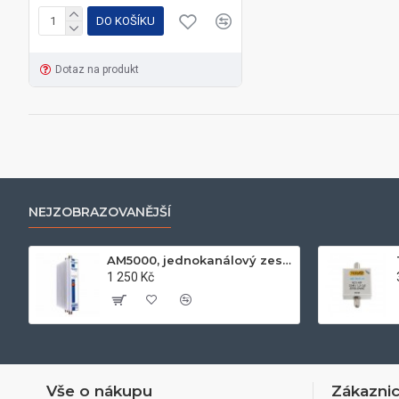
DO KOŠÍKU
Dotaz na produkt
NEJZOBRAZOVANĚJŠÍ
AM5000, jednokanálový zesilovač UHF k21-k60, 50dB, 122dB
1 250 Kč
Vše o nákupu
Zákaznic