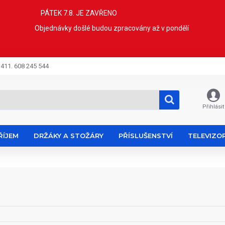
PÁTEK 7.8. JE ZAVŘENO
Objednávky došlé budou zpracovány až v pondělí
 411. 608 245 544
Přihlásit
ŘÍJEM
DRŽÁKY A STOŽÁRY
PŘÍSLUŠENSTVÍ
TELEVIZO