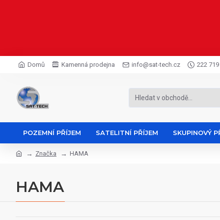
Domů
Kamenná prodejna
info@sat-tech.cz
222 719
POZEMNÍ PŘÍJEM
SATELITNÍ PŘÍJEM
SKUPINOVÝ P
Značka
HAMA
HAMA