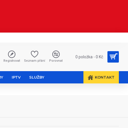
0 položka - 0 Kč
Registrovat
Seznam přání
Porovnat
RY
IPTV
SLUŽBY
KONTAKT