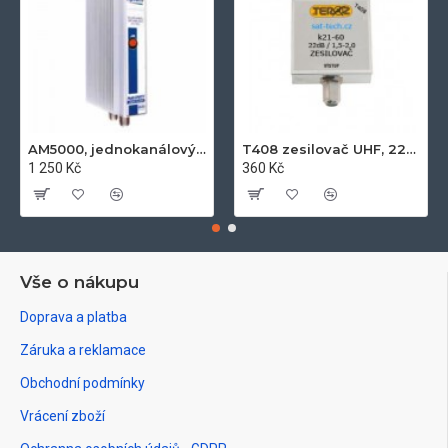
AM5000, jednokanálový zesilovač UHF k21-k60, 50dB, 122dB
T408 zesilovač UHF, 22dB
1 250 Kč
360 Kč
Vše o nákupu
Doprava a platba
Záruka a reklamace
Obchodní podmínky
Vrácení zboží