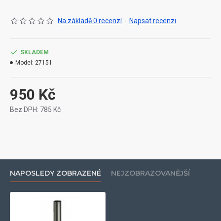
kvalitní ocelová trubka, podle evropské normy EN 40 - 5.
Na základě 0 recenzí
-
Napsat recenzi
Kromě ocelových stožárů a držáků, které jsou typizované, Vám
můžeme nechat vyrobit stožár nebo držák na zakázku dle
požadavků
SKLADEM
Model:
27151
950 Kč
Bez DPH: 785 Kč
NAPOSLEDY ZOBRAZENÉ
NEJZOBRAZOVANĚJŠÍ