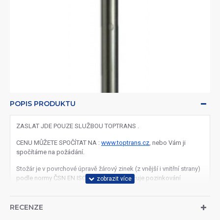
POPIS PRODUKTU
ZASLAT JDE POUZE SLUŽBOU TOPTRANS .
CENU MŮŽETE SPOČÍTAT NA :
www.toptrans.cz
, nebo Vám ji
spočítáme na požádání.
Stožár je v povrchové úpravě žárový zinek (z vnější i vnitřní strany)
podle normy ČSN EN ISO 1461, která zaručuje pozinkování
materiálu rovnoměrnou vrstvou zinku 0,07 - 0,087 mm.
Materiál:
RECENZE